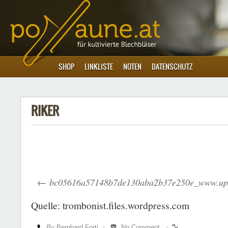
SHOP
LINKLISTE
NOTEN
DATENSCHUTZ
RIKER
bc05616a57148b7de130aba2b37e250e_www.up
Quelle: trombonist.files.wordpress.com
By
Bernhard Forti
No Comment
|
|