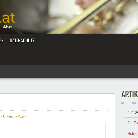
EN
DATENSCHUTZ
ARTIK
Alle
(4
ne Kommentare.
Für F
Noten