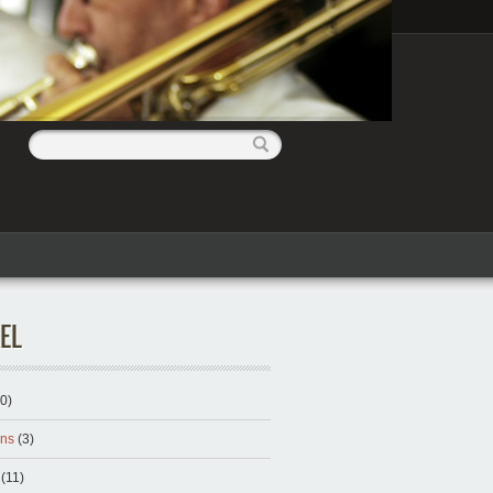
EL
0)
ans
(3)
(11)