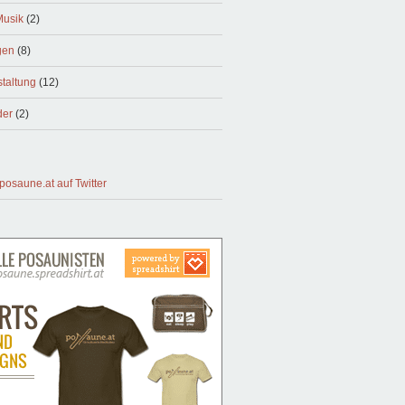
Musik
(2)
gen
(8)
taltung
(12)
der
(2)
posaune.at auf Twitter