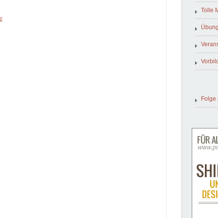
Tolle 
e
Übun
Verans
Vorbil
Folge 