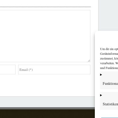
Um dir ein op
Geräteinforma
zustimmst, kö
verarbeiten. 
und Funktione
Funktiona
Statistike