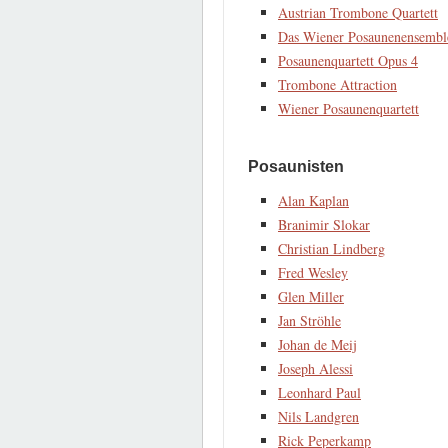
Austrian Trombone Quartett
Das Wiener Posaunenensembl
Posaunenquartett Opus 4
Trombone Attraction
Wiener Posaunenquartett
Posaunisten
Alan Kaplan
Branimir Slokar
Christian Lindberg
Fred Wesley
Glen Miller
Jan Ströhle
Johan de Meij
Joseph Alessi
Leonhard Paul
Nils Landgren
Rick Peperkamp