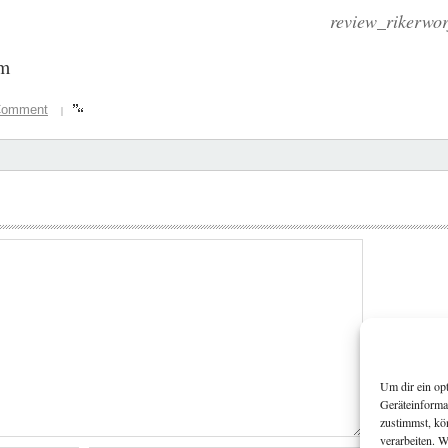
review_rikerw
om
Comment
|
Um dir ein op
Geräteinforma
zustimmst, kö
verarbeiten. 