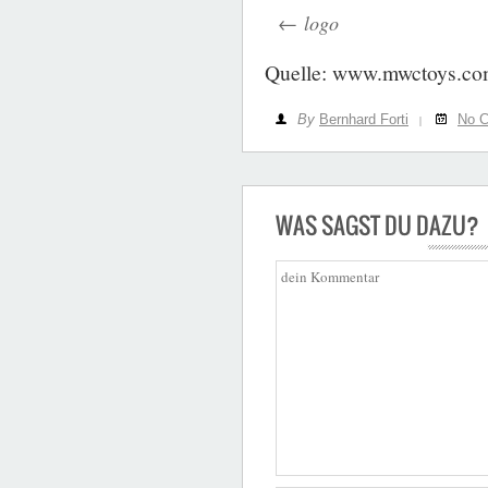
logo
Quelle: www.mwctoys.c
By
Bernhard Forti
No 
|
WAS SAGST DU DAZU?